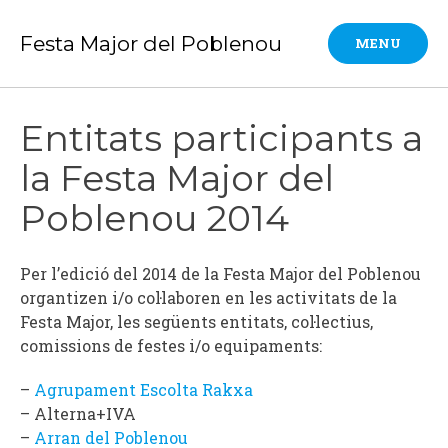
Skip
to
Festa Major del Poblenou
MENU
content
Entitats participants a
la Festa Major del
Poblenou 2014
Per l’edició del 2014 de la Festa Major del Poblenou
organtizen i/o col·laboren en les activitats de la
Festa Major, les següents entitats, col·lectius,
comissions de festes i/o equipaments:
–
Agrupament Escolta Rakxa
– Alterna+IVA
–
Arran del Poblenou