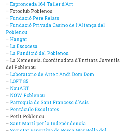
–
Espronceda 164 Taller d’Art
– Fotoclub Poblenou
–
Fundació Pere Relats
–
Fundació Privada Casino de l’Aliança del
Poblenou
–
Hangar
–
La Escocesa
–
La Fundició del Poblenou
– La Xemeneia, Coordinadora d’Entitats Juvenils
del Poblenou
–
Laboratorio de Arte :: Andi Dom Dom
–
LOFT 85
–
NauART
–
NOW Poblenou
–
Parroquia de Sant Francesc d’Asís
–
Pentáculo Escultores
– Petit Poblenou
–
Sant Martí per la Indepèndencia
–
Societat Esportiva de Pesca Mar Bella del