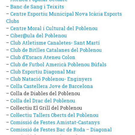
–
Banc de Sang i Teixits
–
Centre Esportiu Municipal Nova Icària Esports
Clubs
–
Centre Moral i Cultural del Poblenou
–
Ciber@ula del Poblenou
–
Club Atletisme Canaletes- Sant Martí
–
Club de Bitlles Catalanes del Poblenou
–
Club d’Escacs Ateneu Colon
–
Club de Futbol Americà Poblenou Búfals
–
Club Esportiu Diagonal Mar
–
Club Natació Poblenou- Enginyers
–
Colla Castellera Jove de Barcelona
– Colla de Diables del Poblenou
–
Colla del Drac del Poblenou
– Col·lectiu El Grill del Poblenou
–
Col·lectiu Tallers Oberts del Poblenou
–
Comissió de Festes Amistat-Castanys
–
Comissió de Festes Bac de Roda – Diagonal