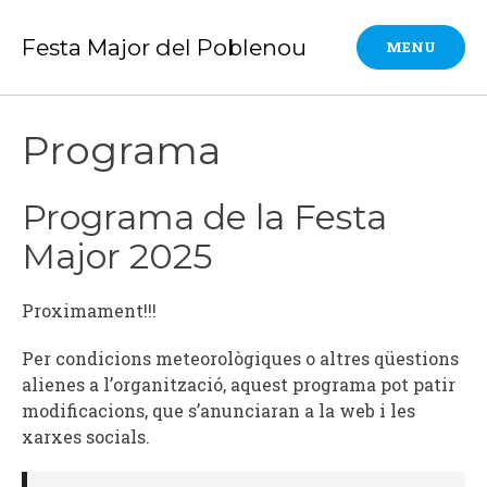
Skip
to
Festa Major del Poblenou
MENU
content
Programa
Programa de la Festa
Major 2025
Proximament!!!
Per condicions meteorològiques o altres qüestions
alienes a l’organització, aquest programa pot patir
modificacions, que s’anunciaran a la web i les
xarxes socials.