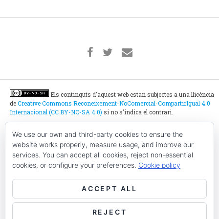
Els continguts d'aquest web estan subjectes a una llicència
de
Creative Commons Reconeixement-NoComercial-CompartirIgual 4.0
Internacional (CC BY-NC-SA 4.0)
si no s'indica el contrari.
We use our own and third-party cookies to ensure the
Ho belluguen tot plegats:
website works properly, measure usage, and improve our
services. You can accept all cookies, reject non-essential
cookies, or configure your preferences.
Cookie policy
Amb el suport de:
ACCEPT ALL
REJECT