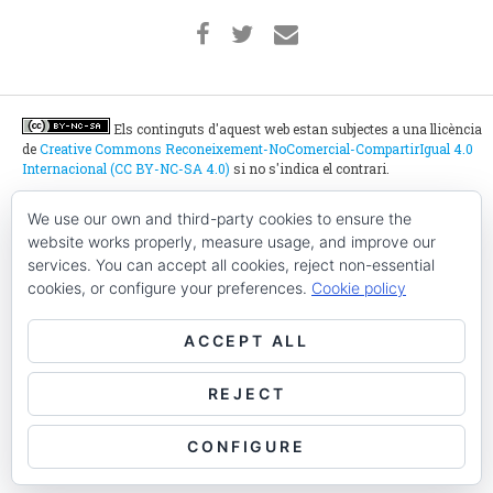
Els continguts d'aquest web estan subjectes a una llicència
de
Creative Commons Reconeixement-NoComercial-CompartirIgual 4.0
Internacional (CC BY-NC-SA 4.0)
si no s'indica el contrari.
We use our own and third-party cookies to ensure the
Ho belluguen tot plegats:
website works properly, measure usage, and improve our
services. You can accept all cookies, reject non-essential
cookies, or configure your preferences.
Cookie policy
Amb el suport de:
ACCEPT ALL
REJECT
CONFIGURE
Coordinadora d'Entitats del Poblenou © 2026