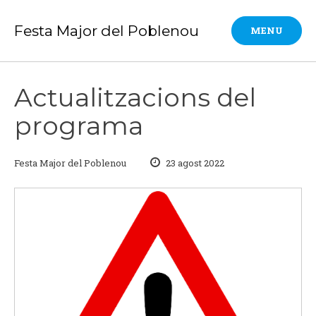
Skip
to
Festa Major del Poblenou
MENU
content
Actualitzacions del
programa
Festa Major del Poblenou
23 agost 2022