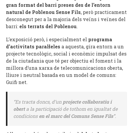
gran format del barri preses des de l’entorn
natural de Poblenou Sense Fils
, però practicament
desconegut per a la majoria dels veïns i veïnes del
barri:
els terrats del Poblenou
.
L’exposició però, i especialment el
programa
d’activitats paral·leles
a aquesta, gira entorn a un
projecte tecnològic, social i econòmic impulsat des
de la ciutadania que té per objectiu el foment i la
millora d’una xarxa de telecomunicacions oberta,
lliure i neutral basada en un model de comuns:
Guifi·net.
“
Es tracta doncs, d’un
projecte col·laboratiu i
obert
a la participació de tothom en igualtat de
condicions
en el marc del Comuns Sense Fils
”
.