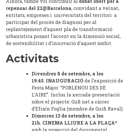
Alhora, també vol contribuir al
debat obert per a
repensar del 22@Barcelona
, convidant a veïnat,
entitats, empreses i universitats del territori a
participar del procés de diagnosi per al
replantejament d’aquest pla de transformació
urbanística posant l’accent en la dimensió social,
de sostenibilitat i d’innovació d’aquest àmbit.
Activitats
Divendres 8 de setembre, a les
19:45
.
INAUGURACIÓ
de l’exposició de
Festa Major: “POBLENOU DES DE
L’AIRE”.
Inclou la xerrada-presentació
sobre el projecte: Gufi·net a càrrec
d’Efraín Foglia (membre de Guifi Raval).
Dimecres 13 de setembre, a les
21h.
CINEMA LLIURE A LA PLAÇA
*
amb la projecció del documental: