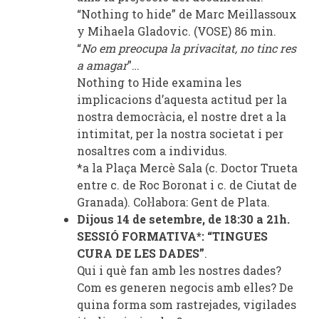
“Nothing to hide” de Marc Meillassoux
y Mihaela Gladovic. (VOSE) 86 min.
“
No em preocupa la privacitat, no tinc res
a amagar
”…
Nothing to Hide examina les
implicacions d’aquesta actitud per la
nostra democràcia, el nostre dret a la
intimitat, per la nostra societat i per
nosaltres com a individus.
*a la Plaça Mercè Sala (c. Doctor Trueta
entre c. de Roc Boronat i c. de Ciutat de
Granada). Col·labora: Gent de Plata.
Dijous 14 de setembre, de 18:30 a 21h.
SESSIÓ FORMATIVA*: “TINGUES
CURA DE LES DADES”
.
Qui i què fan amb les nostres dades?
Com es generen negocis amb elles? De
quina forma som rastrejades, vigilades