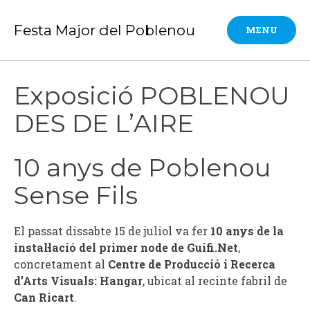
Skip
to
Festa Major del Poblenou
MENU
content
Exposició POBLENOU
DES DE L’AIRE
10 anys de Poblenou
Sense Fils
El passat dissabte 15 de juliol va fer
10 anys de la
instal·lació del primer node de Guifi.Net
,
concretament al
Centre de Producció i Recerca
d’Arts Visuals: Hangar
, ubicat al recinte fabril de
Can Ricart
.