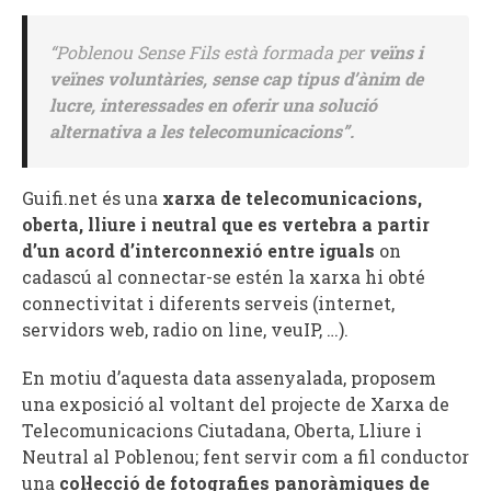
“
Poblenou Sense Fils està formada per
veïns i
veïnes voluntàries, sense cap tipus d’ànim de
lucre, interessades en oferir una solució
alternativa a les telecomunicacions”
.
Guifi.net és una
xarxa de telecomunicacions,
oberta, lliure i neutral que es vertebra a partir
d’un acord d’interconnexió entre iguals
on
cadascú al connectar-se estén la xarxa hi obté
connectivitat i diferents serveis (internet,
servidors web, radio on line, veuIP, …).
En motiu d’aquesta data assenyalada, proposem
una exposició al voltant del projecte de Xarxa de
Telecomunicacions Ciutadana, Oberta, Lliure i
Neutral al Poblenou; fent servir com a fil conductor
una
col·lecció de fotografies panoràmiques de