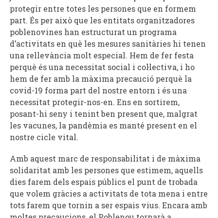
protegir entre totes les persones que en formem
part. És per això que les entitats organitzadores
poblenovines han estructurat un programa
d’activitats en què les mesures sanitàries hi tenen
una rellevància molt especial. Hem de fer festa
perquè és una necessitat social i col·lectiva, i ho
hem de fer amb la màxima precaució perquè la
covid-19 forma part del nostre entorn i és una
necessitat protegir-nos-en. Ens en sortirem,
posant-hi seny i tenint ben present que, malgrat
les vacunes, la pandèmia es manté present en el
nostre cicle vital.
Amb aquest marc de responsabilitat i de màxima
solidaritat amb les persones que estimem, aquells
dies farem dels espais públics el punt de trobada
que volem gràcies a activitats de tota mena i entre
tots farem que tornin a ser espais vius. Encara amb
moltes precaucions, el Poblenou tornarà a