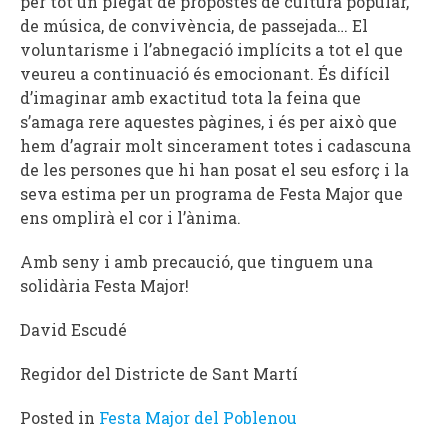
per tot un plegat de propostes de cultura popular,
de música, de convivència, de passejada… El
voluntarisme i l’abnegació implícits a tot el que
veureu a continuació és emocionant. És difícil
d’imaginar amb exactitud tota la feina que
s’amaga rere aquestes pàgines, i és per això que
hem d’agrair molt sincerament totes i cadascuna
de les persones que hi han posat el seu esforç i la
seva estima per un programa de Festa Major que
ens omplirà el cor i l’ànima.
Amb seny i amb precaució, que tinguem una
solidària Festa Major!
David Escudé
Regidor del Districte de Sant Martí
Posted in
Festa Major del Poblenou