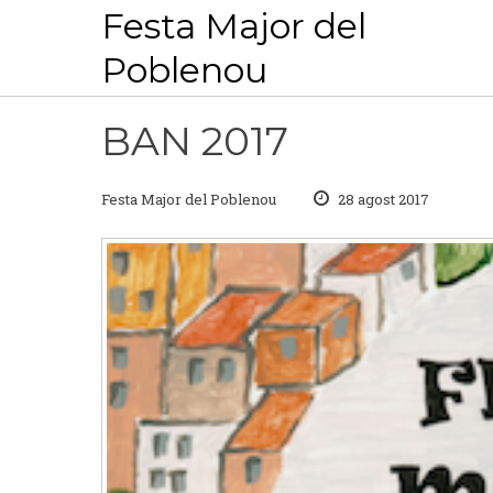
Skip
Festa Major del
to
Poblenou
content
BAN 2017
Festa Major del Poblenou
28 agost 2017