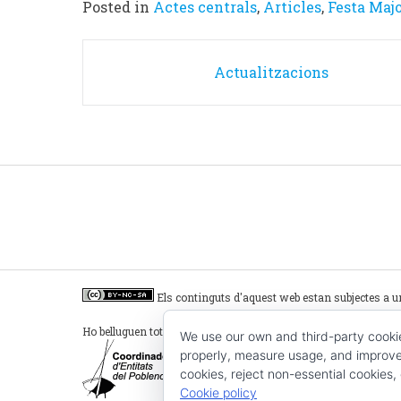
Posted in
Actes centrals
,
Articles
,
Festa Maj
Post
Actualitzacions
navigation
Els continguts d'aquest web estan subjectes a u
Ho belluguen tot plegats:
We use our own and third-party cooki
properly, measure usage, and improve 
cookies, reject non-essential cookies,
Cookie policy