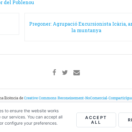
or del Poblenou
Pregoner: Agrupació Excursionista Icària, a
la muntanya
na llicència de
Creative Commons Reconeixement-NoComercial-CompartirIgual 
Amb el suport de:
es to ensure the website works
our services. You can accept all
ACCEPT
R
ALL
 or configure your preferences.