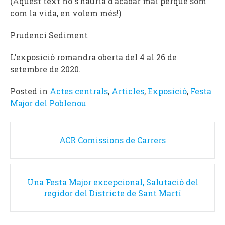
(Aquest text no s’hauria d’acabar mai perquè som
com la vida, en volem més!)
Prudenci Sediment
L’exposició romandra oberta del 4 al 26 de
setembre de 2020.
Posted in
Actes centrals
,
Articles
,
Exposició
,
Festa
Major del Poblenou
Post
ACR Comissions de Carrers
navigation
Una Festa Major excepcional, Salutació del
regidor del Districte de Sant Martí