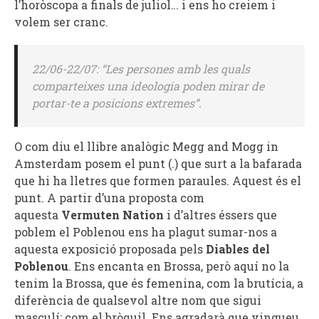
l’horòscopa a finals de juliol… i ens ho creiem i
volem ser cranc.
22/06-22/07: “
Les persones amb les quals
comparteixes una ideologia poden mirar de
portar-te a posicions extremes
”.
O com diu el llibre analògic Megg and Mogg in
Amsterdam posem el punt (.) que surt a la bafarada
que hi ha lletres que formen paraules. Aquest és el
punt. A partir d’una proposta com
aquesta
Vermuten Nation
i d’altres éssers que
poblem el Poblenou ens ha plagut sumar-nos a
aquesta exposició proposada pels
Diables del
Poblenou
. Ens encanta en Brossa, però aquí no la
tenim la Brossa, que és femenina, com la brutícia, a
diferència de qualsevol altre nom que sigui
masculí: com el bròquil. Ens agradarà que vingueu,