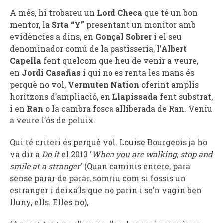
A més, hi trobareu un
Lord Checa
que té un bon
mentor, la
Srta “Y”
presentant un monitor amb
evidències a dins, en
Gonçal Sobrer
i el seu
denominador comú de la pastisseria, l’
Albert
Capella
fent quelcom que heu de venir a veure,
en
Jordi Casañas
i qui no es renta les mans és
perquè no vol,
Vermuten Nation
oferint amplis
horitzons d’ampliació, en
Llapissada
fent substrat,
i en
Ran
o la cambra fosca alliberada de Ran. Veniu
a veure l’ós de peluix.
Qui té criteri és perquè vol. Louise Bourgeois ja ho
va dir a
Do it
el 2013 ‘
When you are walking, stop and
smile at a stranger
‘ (Quan caminis enrere, para
sense parar de parar, somriu com si fossis un
estranger i deixa’ls que no parin i se’n vagin ben
lluny, ells. Elles no),