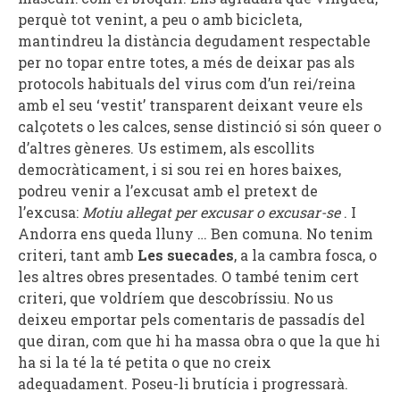
perquè tot venint, a peu o amb bicicleta,
mantindreu la distància degudament respectable
per no topar entre totes, a més de deixar pas als
protocols habituals del virus com d’un rei/reina
amb el seu ‘vestit’ transparent deixant veure els
calçotets o les calces, sense distinció si són queer o
d’altres gèneres. Us estimem, als escollits
democràticament, i si sou rei en hores baixes,
podreu venir a l’excusat amb el pretext de
l’excusa:
Motiu al·legat per excusar o excusar-se
. I
Andorra ens queda lluny … Ben comuna. No tenim
criteri, tant amb
Les suecades
, a la cambra fosca, o
les altres obres presentades. O també tenim cert
criteri, que voldríem que descobríssiu. No us
deixeu emportar pels comentaris de passadís del
que diran, com que hi ha massa obra o que la que hi
ha si la té la té petita o que no creix
adequadament. Poseu-li brutícia i progressarà.