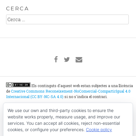
CERCA
Cerca:
Els continguts d'aquest web estan subjectes a una llicència
de
Creative Commons Reconeixement-NoComercial-CompartirIgual 4.0
Internacional (CC BY-NC-SA 4.0)
si no s'indica el contrari.
We use our own and third-party cookies to ensure the
Ho belluguen tot plegats:
website works properly, measure usage, and improve our
services. You can accept all cookies, reject non-essential
cookies, or configure your preferences.
Cookie policy