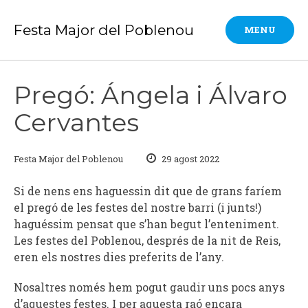
Skip
to
Festa Major del Poblenou
MENU
content
Pregó: Ángela i Álvaro
Cervantes
Festa Major del Poblenou
29 agost 2022
Si de nens ens haguessin dit que de grans faríem
el pregó de les festes del nostre barri (i junts!)
haguéssim pensat que s’han begut l’enteniment.
Les festes del Poblenou, després de la nit de Reis,
eren els nostres dies preferits de l’any.
Nosaltres només hem pogut gaudir uns pocs anys
d’aquestes festes. I per aquesta raó encara