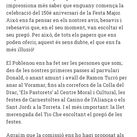
impressiona més saber que enguany comença la
celebració del 150è aniversari de la Festa Major.
Això ens fa pensar en els nostres avis, besavis i
rebesavis que, en el seu moment, van escoltar el
seu pregó. Per això, de tots els papers que ens
poden oferir, aquest és sens dubte, el que ens fa
més il·lusió!
El Poblenou ens ha fet ser les persones que som;
des de les nostres primeres passes al parvulari
Donald, o anant amunt i avall de Ramon Turró per
anar al Voramar; fins als correfocs de la Colla del
Drac, ‘Els Pastorets’ al Centre Moral i Cultural, les
festes de Carnestoltes al Casino de l’Aliança o els
Sant Jordi a la Torreta. I el més important: la llet
merengada del Tio Che escoltant el pregó de les
festes.
Agraïm que la comissió ens ho hagi proposat als