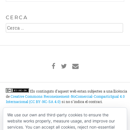
CERCA
Cerca:
Els continguts d'aquest web estan subjectes a una llicència
de
Creative Commons Reconeixement-NoComercial-CompartirIgual 4.0
Internacional (CC BY-NC-SA 4.0)
si no s'indica el contrari.
We use our own and third-party cookies to ensure the
Ho belluguen tot plegats:
website works properly, measure usage, and improve our
services. You can accept all cookies, reject non-essential